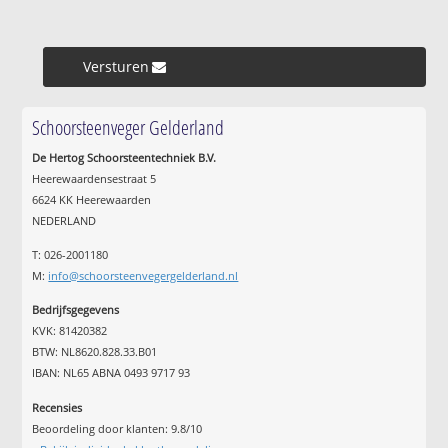
Versturen »
Schoorsteenveger Gelderland
De Hertog Schoorsteentechniek B.V.
Heerewaardensestraat 5
6624 KK Heerewaarden
NEDERLAND
T: 026-2001180
M:
info@schoorsteenvegergelderland.nl
Bedrijfsgegevens
KVK: 81420382
BTW: NL8620.828.33.B01
IBAN: NL65 ABNA 0493 9717 93
Recensies
Beoordeling door klanten:
9.8
/
10