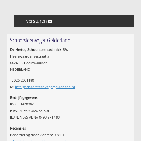
Versturen »
Schoorsteenveger Gelderland
De Hertog Schoorsteentechniek B.V.
Heerewaardensestraat 5
6624 KK Heerewaarden
NEDERLAND
T: 026-2001180
M:
info@schoorsteenvegergelderland.nl
Bedrijfsgegevens
KVK: 81420382
BTW: NL8620.828.33.B01
IBAN: NL65 ABNA 0493 9717 93
Recensies
Beoordeling door klanten:
9.8
/
10