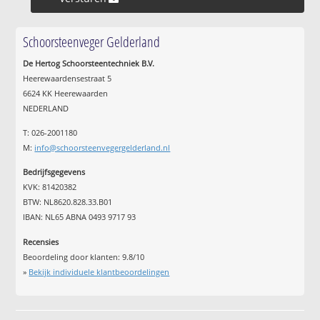
Schoorsteenveger Gelderland
De Hertog Schoorsteentechniek B.V.
Heerewaardensestraat 5
6624 KK Heerewaarden
NEDERLAND
T: 026-2001180
M:
info@schoorsteenvegergelderland.nl
Bedrijfsgegevens
KVK: 81420382
BTW: NL8620.828.33.B01
IBAN: NL65 ABNA 0493 9717 93
Recensies
Beoordeling door klanten:
9.8
/
10
»
Bekijk individuele klantbeoordelingen