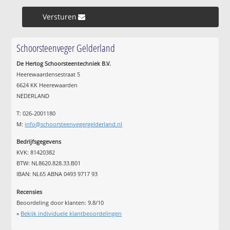
Versturen »
Schoorsteenveger Gelderland
De Hertog Schoorsteentechniek B.V.
Heerewaardensestraat 5
6624 KK Heerewaarden
NEDERLAND
T: 026-2001180
M:
info@schoorsteenvegergelderland.nl
Bedrijfsgegevens
KVK: 81420382
BTW: NL8620.828.33.B01
IBAN: NL65 ABNA 0493 9717 93
Recensies
Beoordeling door klanten:
9.8
/
10
»
Bekijk individuele klantbeoordelingen