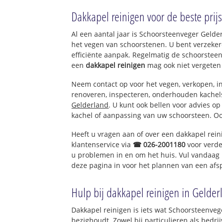
Oosterwolde
Dakkapel reinigen voor de beste prijs
Noordeinde
Eekt
Al een aantal jaar is Schoorsteenveger Geld
het vegen van schoorstenen. U bent verzeker
efficiënte aanpak. Regelmatig de schoorsteen
een
dakkapel reinigen
mag ook niet vergeten
Neem contact op voor het vegen, verkopen, in
renoveren, inspecteren, onderhouden kache
Gelderland
. U kunt ook bellen voor advies o
kachel of aanpassing van uw schoorsteen. Oo
Heeft u vragen aan of over een dakkapel rei
klantenservice via
☎ 026-2001180
voor verde
u problemen in en om het huis. Vul vandaag 
deze pagina in voor het plannen van een afs
Hulp bij dakkapel reinigen in Gelder
Dakkapel reinigen is iets wat Schoorsteenveg
bezighoudt. Zowel bij particulieren als bed