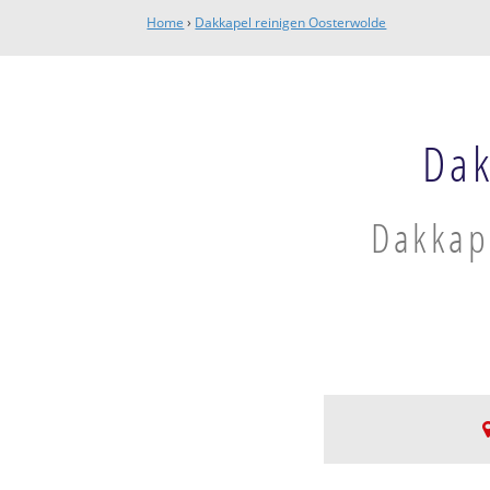
Home
›
Dakkapel reinigen Oosterwolde
Dak
Dakkape
Oosterwolde Old