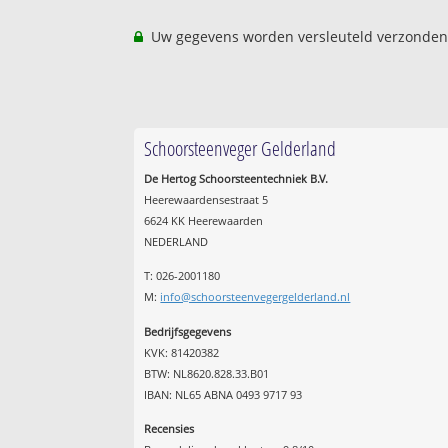
Uw gegevens worden versleuteld verzonden
Schoorsteenveger Gelderland
De Hertog Schoorsteentechniek B.V.
Heerewaardensestraat 5
6624 KK Heerewaarden
NEDERLAND
T: 026-2001180
M:
info@schoorsteenvegergelderland.nl
Bedrijfsgegevens
KVK: 81420382
BTW: NL8620.828.33.B01
IBAN: NL65 ABNA 0493 9717 93
Recensies