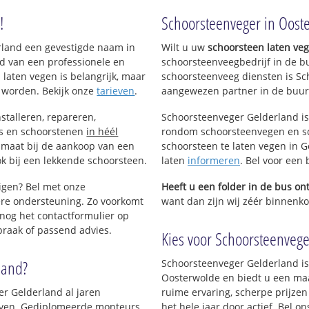
!
Schoorsteenveger in Oost
erland een gevestigde naam in
Wilt u uw
schoorsteen laten ve
d van een professionele en
schoorsteenveegbedrijf in de b
 laten vegen is belangrijk, maar
schoorsteenveeg diensten is Sc
 worden. Bekijk onze
tarieven
.
aangewezen partner in de buur
stalleren, repareren,
Schoorsteenveger Gelderland is
ls en schoorstenen
in héél
rondom schoorsteenvegen en sc
p maat bij de aankoop van een
schoorsteen te laten vegen in G
k bij een lekkende schoorsteen.
laten
informeren
. Bel voor een
nigen? Bel met onze
Heeft u een folder in de bus o
re ondersteuning. Zo voorkomt
want dan zijn wij zéér binnenko
nog het contactformulier op
praak of passend advies.
Kies voor Schoorsteenvege
land?
Schoorsteenveger Gelderland is
Oosterwolde en biedt u een ma
er Gelderland al jaren
ruime ervaring, scherpe prijzen
rijven. Gediplomeerde monteurs
het hele jaar door actief. Bel 