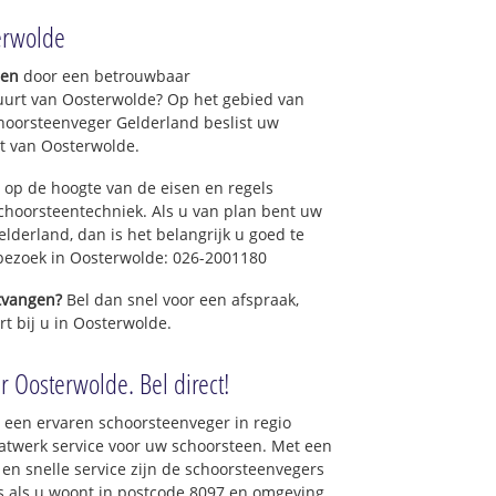
erwolde
gen
door een betrouwbaar
uurt van Oosterwolde? Op het gebied van
hoorsteenveger Gelderland beslist uw
t van Oosterwolde.
 op de hoogte van de eisen en regels
hoorsteentechniek. Als u van plan bent uw
elderland, dan is het belangrijk u goed te
 bezoek in Oosterwolde: 026-2001180
ntvangen?
Bel dan snel voor een afspraak,
rt bij u in Oosterwolde.
r Oosterwolde. Bel direct!
 een ervaren schoorsteenveger in regio
atwerk service voor uw schoorsteen. Met een
 en snelle service zijn de schoorsteenvegers
ons als u woont in postcode 8097 en omgeving.