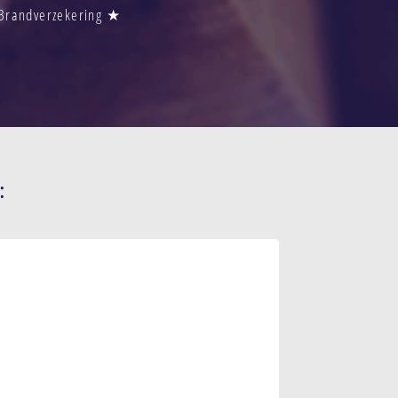
 Brandverzekering ★
: