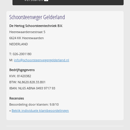
Schoorsteenveger Gelderland
De Hertog Schoorsteentechniek B.V.
Heerewaardensestraat 5
6624 KK Heerewaarden
NEDERLAND
T: 026-2001180
M:
info@schoorsteenvegergelderland.nl
Bedrijfsgegevens
KVK: 81420382
BTW: NL8620.828.33.B01
IBAN: NL65 ABNA 0493 9717 93
Recensies
Beoordeling door klanten:
9.8
/
10
»
Bekijk individuele klantbeoordelingen