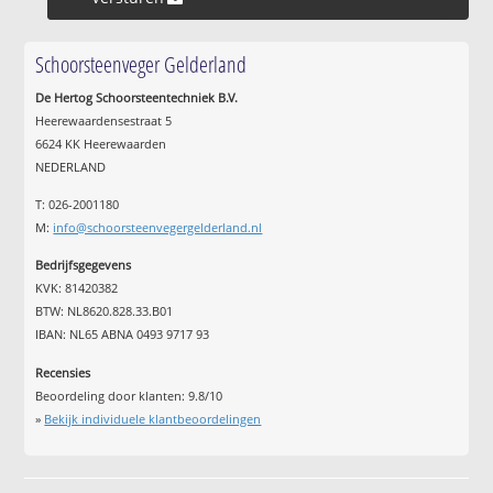
Schoorsteenveger Gelderland
De Hertog Schoorsteentechniek B.V.
Heerewaardensestraat 5
6624 KK Heerewaarden
NEDERLAND
T: 026-2001180
M:
info@schoorsteenvegergelderland.nl
Bedrijfsgegevens
KVK: 81420382
BTW: NL8620.828.33.B01
IBAN: NL65 ABNA 0493 9717 93
Recensies
Beoordeling door klanten:
9.8
/
10
»
Bekijk individuele klantbeoordelingen