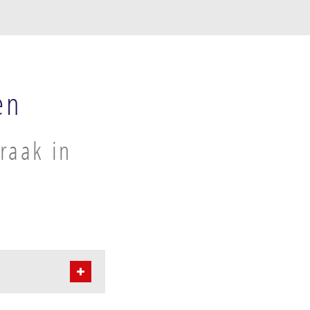
en
raak in