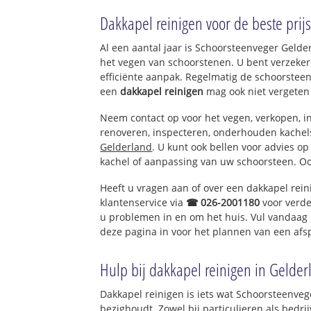
Waardenburg
Dakkapel reinigen voor de beste prijs
Waardenburg-We
Neerijnen
Al een aantal jaar is Schoorsteenveger Geld
Opijnen
het vegen van schoorstenen. U bent verzeker
Est
efficiënte aanpak. Regelmatig de schoorsteen
een
dakkapel reinigen
mag ook niet vergeten
Neem contact op voor het vegen, verkopen, in
renoveren, inspecteren, onderhouden kache
Gelderland
. U kunt ook bellen voor advies o
kachel of aanpassing van uw schoorsteen. Oo
Heeft u vragen aan of over een dakkapel rei
klantenservice via
☎ 026-2001180
voor verde
u problemen in en om het huis. Vul vandaag 
deze pagina in voor het plannen van een afs
Hulp bij dakkapel reinigen in Gelder
Dakkapel reinigen is iets wat Schoorsteenveg
bezighoudt. Zowel bij particulieren als bed