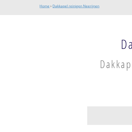
Home
›
Dakkapel reinigen Neerijnen
D
Dakkape
Waardenburg en 