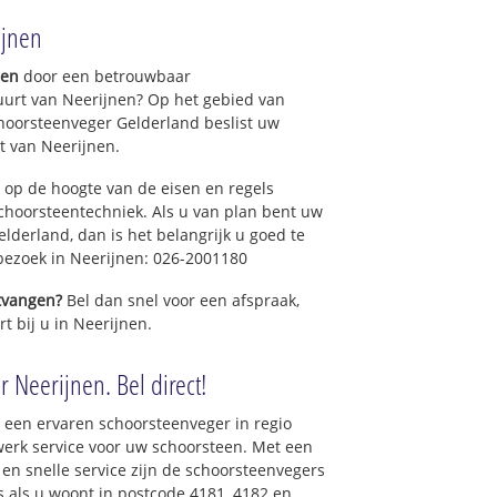
ijnen
gen
door een betrouwbaar
uurt van Neerijnen? Op het gebied van
hoorsteenveger Gelderland beslist uw
t van Neerijnen.
 op de hoogte van de eisen en regels
hoorsteentechniek. Als u van plan bent uw
elderland, dan is het belangrijk u goed te
 bezoek in Neerijnen: 026-2001180
ntvangen?
Bel dan snel voor een afspraak,
t bij u in Neerijnen.
 Neerijnen. Bel direct!
 een ervaren schoorsteenveger in regio
erk service voor uw schoorsteen. Met een
 en snelle service zijn de schoorsteenvegers
ns als u woont in postcode 4181, 4182 en