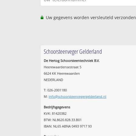
Uw gegevens worden versleuteld verzonden
Schoorsteenveger Gelderland
De Hertog Schoorsteentechniek B.V.
Heerewaardensestraat 5
6624 KK Heerewaarden
NEDERLAND
T: 026-2001180
M:
info@schoorsteenvegergelderland.nl
Bedrijfsgegevens
KVK: 81420382
BTW: NL8620.828.33.B01
IBAN: NL65 ABNA 0493 9717 93