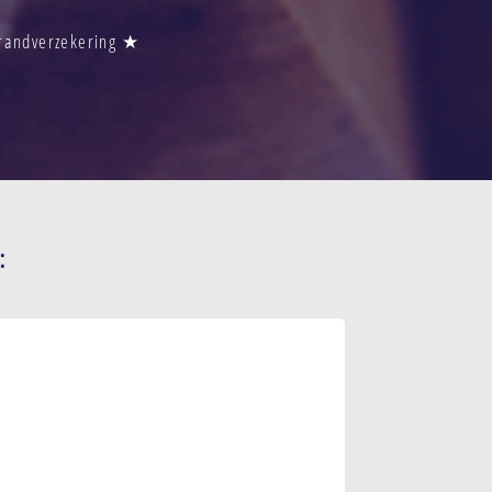
Brandverzekering ★
: