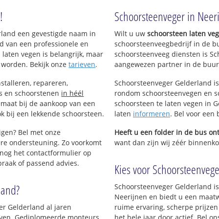
!
Schoorsteenveger in Neer
st
erland een gevestigde naam in
Wilt u uw
schoorsteen laten ve
d van een professionele en
schoorsteenveegbedrijf in de b
 laten vegen is belangrijk, maar
schoorsteenveeg diensten is Sc
 worden. Bekijk onze
tarieven
.
aangewezen partner in de buur
stalleren, repareren,
Schoorsteenveger Gelderland is
ls en schoorstenen
in héél
rondom schoorsteenvegen en sc
p maat bij de aankoop van een
schoorsteen te laten vegen in G
k bij een lekkende schoorsteen.
laten
informeren
. Bel voor een
nigen? Bel met onze
Heeft u een folder in de bus o
re ondersteuning. Zo voorkomt
want dan zijn wij zéér binnenkor
nog het contactformulier op
praak of passend advies.
Kies voor Schoorsteenveger
land?
Schoorsteenveger Gelderland is
Neerijnen en biedt u een maatw
er Gelderland al jaren
ruime ervaring, scherpe prijzen
rijven. Gediplomeerde monteurs
het hele jaar door actief. Bel o