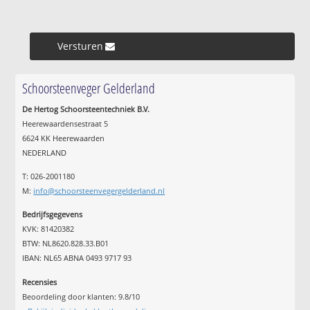
Versturen »
Schoorsteenveger Gelderland
De Hertog Schoorsteentechniek B.V.
Heerewaardensestraat 5
6624 KK Heerewaarden
NEDERLAND
T: 026-2001180
M:
info@schoorsteenvegergelderland.nl
Bedrijfsgegevens
KVK: 81420382
BTW: NL8620.828.33.B01
IBAN: NL65 ABNA 0493 9717 93
Recensies
Beoordeling door klanten:
9.8
/
10