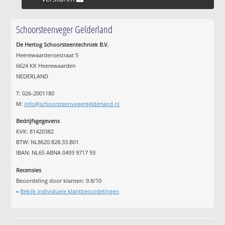
Schoorsteenveger Gelderland
De Hertog Schoorsteentechniek B.V.
Heerewaardensestraat 5
6624 KK Heerewaarden
NEDERLAND
T: 026-2001180
M:
info@schoorsteenvegergelderland.nl
Bedrijfsgegevens
KVK: 81420382
BTW: NL8620.828.33.B01
IBAN: NL65 ABNA 0493 9717 93
Recensies
Beoordeling door klanten:
9.8
/
10
»
Bekijk individuele klantbeoordelingen