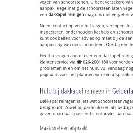
vegen van schoorstenen. U bent verzekerd van 
aanpak. Regelmatig de schoorsteen laten vegen
een
dakkapel reinigen
mag ook niet vergeten 
Neem contact op voor het vegen, verkopen, ins
inspecteren, onderhouden kachels en schoor
kunt ook bellen voor advies op maat bij de aa
aanpassing van uw schoorsteen. Ook bij een l
Heeft u vragen aan of over een dakkapel reini
klantenservice via
☎ 026-2001180
voor verder
problemen in en om het huis. Vul vandaag nog
pagina in voor het plannen van een afspraak o
Hulp bij dakkapel reinigen in Gelderl
Dakkapel reinigen is iets wat Schoorsteenvege
bezighoudt. Zowel bij particulieren als bedri
geven daarnaast passend stookadvies aan haar
Maak snel een afspraak!