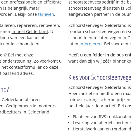
een professionele en efficiënte
schoorsteenveegbedrijf in de b
 is belangrijk, maar
schoorsteenveeg diensten is Sc
worden. Bekijk onze
tarieven
.
aangewezen partner in de buur
talleren, repareren, renoveren,
Schoorsteenveger Gelderland is
stenen
in héél Gelderland
. U
rondom schoorsteenvegen en sc
nkoop van een kachel of
schoorsteen te laten vegen in G
ekkende schoorsteen.
laten
informeren
. Bel voor een
gen? Bel met onze
Heeft u een folder in de bus o
e ondersteuning. Zo voorkomt u
want dan zijn wij zéér binnenkor
 het contactformulier op deze
f passend advies.
Kies voor Schoorsteenveger
and?
Schoorsteenveger Gelderland is
Hoenzadriel en biedt u een maa
r Gelderland al jaren
ruime ervaring, scherpe prijzen
jven. Gediplomeerde monteurs
het hele jaar door actief. Bel 
dbezitters in Gelderland.
Plaatsen van RVS rookkanalen
Levering van allerlei soorten
Herstelwerk aan en rondom d