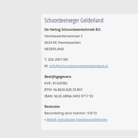
Schoorsteenveger Gelderland
De Hertog Schoorsteentechniek B.V.
Heerewaardensestraat 5
6624 KK Heerewaarden
NEDERLAND
T: 026-2001180
M:
info@schoorsteenvegergelderland.nl
Bedrijfsgegevens
KVK: 81420382
BTW: NL8620.828.33.B01
IBAN: NL65 ABNA 0493 9717 93
Recensies
Beoordeling door klanten:
9.8
/
10
»
Bekijk individuele klantbeoordelingen