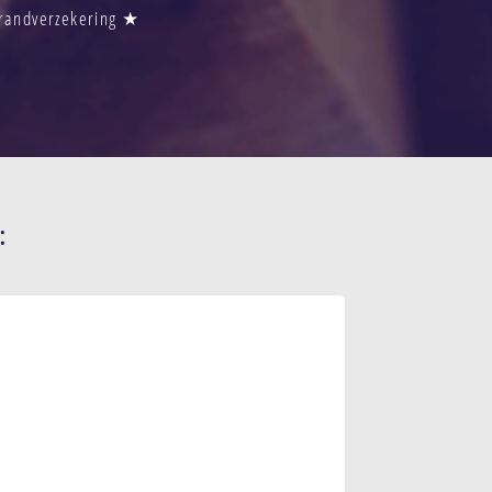
Brandverzekering ★
: