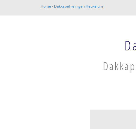
Home
›
Dakkapel reinigen Heukelum
D
Dakkape
Heukelum