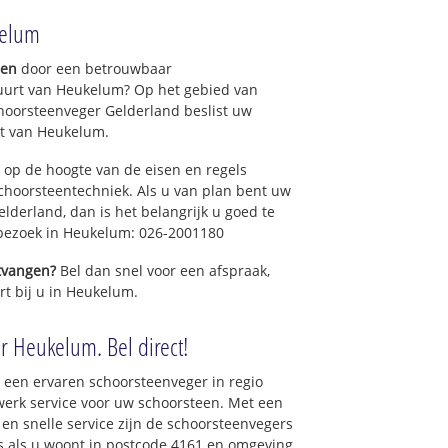
kelum
gen
door een betrouwbaar
buurt van Heukelum? Op het gebied van
hoorsteenveger Gelderland beslist uw
t van Heukelum.
 op de hoogte van de eisen en regels
hoorsteentechniek. Als u van plan bent uw
elderland, dan is het belangrijk u goed te
 bezoek in Heukelum: 026-2001180
ntvangen?
Bel dan snel voor een afspraak,
rt bij u in Heukelum.
r Heukelum. Bel direct!
 een ervaren schoorsteenveger in regio
erk service voor uw schoorsteen. Met een
 en snelle service zijn de schoorsteenvegers
ons als u woont in postcode 4161 en omgeving.