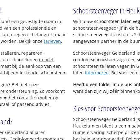
!
Schoorsteenveger in Heu
kelum
d Spijk en
erland een gevestigde naam in
Wilt u uw
schoorsteen laten ve
d van een professionele en
schoorsteenveegbedrijf in de 
 laten vegen is belangrijk, maar
schoorsteenveeg diensten is Sc
 worden. Bekijk onze
tarieven
.
aangewezen partner in de buur
stalleren, repareren,
Schoorsteenveger Gelderland is
ls en schoorstenen
in héél
rondom schoorsteenvegen en sc
p maat bij de aankoop van een
schoorsteen te laten vegen in G
k bij een lekkende schoorsteen.
laten
informeren
. Bel voor een
nigen? Bel met onze
Heeft u een folder in de bus o
re ondersteuning. Zo voorkomt
want dan zijn wij zéér binnenko
nog het contactformulier op
praak of passend advies.
Kies voor Schoorsteenvege
land?
Schoorsteenveger Gelderland is
Heukelum en biedt u een maatw
er Gelderland al jaren
ruime ervaring, scherpe prijzen
rijven. Gediplomeerde monteurs
het hele jaar door actief. Bel 