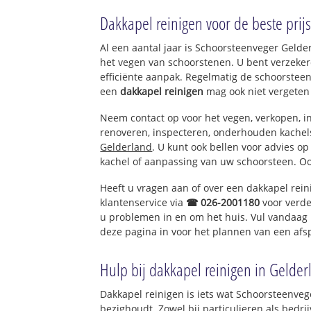
Heukelum
Dakkapel reinigen voor de beste prijs
Uitbreiding Heu
Spijk en Bovenein
Al een aantal jaar is Schoorsteenveger Geld
Vogelswerf
het vegen van schoorstenen. U bent verzeker
efficiënte aanpak. Regelmatig de schoorsteen
een
dakkapel reinigen
mag ook niet vergeten
Neem contact op voor het vegen, verkopen, in
renoveren, inspecteren, onderhouden kache
Gelderland
. U kunt ook bellen voor advies o
kachel of aanpassing van uw schoorsteen. Oo
Heeft u vragen aan of over een dakkapel rei
klantenservice via
☎ 026-2001180
voor verde
u problemen in en om het huis. Vul vandaag 
deze pagina in voor het plannen van een afs
Hulp bij dakkapel reinigen in Gelder
Dakkapel reinigen is iets wat Schoorsteenveg
bezighoudt. Zowel bij particulieren als bed