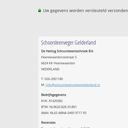
Uw gegevens worden versleuteld verzonden
Schoorsteenveger Gelderland
De Hertog Schoorsteentechniek B.V.
Heerewaardensestraat 5
6624 KK Heerewaarden
NEDERLAND
T: 026-2001180
M:
info@schoorsteenvegergelderland.nl
Bedrijfsgegevens
KVK: 81420382
BTW: NL8620.828.33.B01
IBAN: NL65 ABNA 0493 9717 93
Recensies