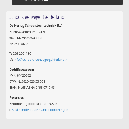
Schoorsteenveger Gelderland
De Hertog Schoorsteentechniek B.V.
Heerewaardensestraat 5
6624 KK Heerewaarden
NEDERLAND
T: 026-2001180
M:
info@schoorsteenvegergelderland.nl
Bedrijfsgegevens
KVK: 81420382
BTW: NL8620.828.33.B01
IBAN: NL65 ABNA 0493 9717 93
Recensies
Beoordeling door klanten:
9.8
/
10
»
Bekijk individuele klantbeoordelingen