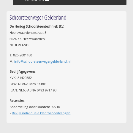
Schoorsteenveger Gelderland
De Hertog Schoorsteentechniek B.V.
Heerewaardensestraat 5
6624 KK Heerewaarden
NEDERLAND
T: 026-2001180
M:
info@schoorsteenvegergelderland.nl
Bedrijfsgegevens
KVK: 81420382
BTW: NL8620.828.33.B01
IBAN: NL65 ABNA 0493 9717 93
Recensies
Beoordeling door klanten:
9.8
/
10
»
Bekijk individuele klantbeoordelingen