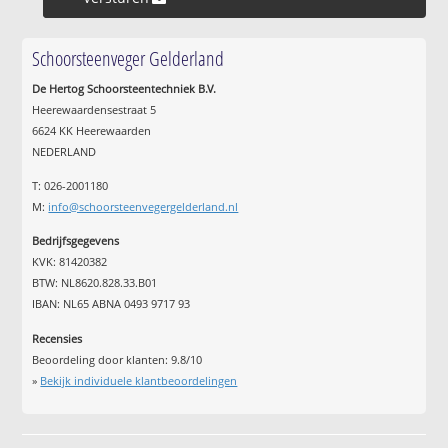
Schoorsteenveger Gelderland
De Hertog Schoorsteentechniek B.V.
Heerewaardensestraat 5
6624 KK Heerewaarden
NEDERLAND
T: 026-2001180
M:
info@schoorsteenvegergelderland.nl
Bedrijfsgegevens
KVK: 81420382
BTW: NL8620.828.33.B01
IBAN: NL65 ABNA 0493 9717 93
Recensies
Beoordeling door klanten:
9.8
/
10
»
Bekijk individuele klantbeoordelingen