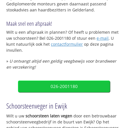
Gediplomeerde monteurs geven daarnaast passend
stookadvies aan haardbezitters in Gelderland.
Maak snel een afspraak!
Wilt u een afspraak in plannen? Of heeft u problemen met
uw schoorsteen? Bel 026-2001180 of stuur een
e-mail
. U
kunt natuurlijk ook het
contactformulier
op deze pagina
invullen.
»
U ontvangt altijd een geldig veegbewijs voor brandweer
en verzekering!
026-2001180
Schoorsteenveger in Ewijk
Wilt u uw
schoorsteen laten vegen
door een betrouwbaar
schoorsteenveegbedrijf in de buurt van Ewijk? Op het
gebied van schoorsteenveeg diensten is Schoorsteenveger