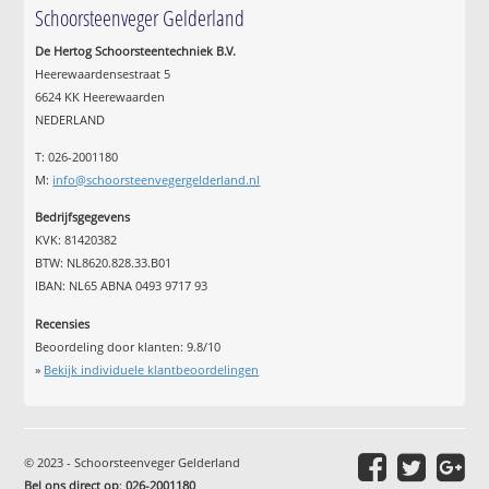
Schoorsteenveger Gelderland
De Hertog Schoorsteentechniek B.V.
Heerewaardensestraat 5
6624 KK Heerewaarden
NEDERLAND
T: 026-2001180
M:
info@schoorsteenvegergelderland.nl
Bedrijfsgegevens
KVK: 81420382
BTW: NL8620.828.33.B01
IBAN: NL65 ABNA 0493 9717 93
Recensies
Beoordeling door klanten:
9.8
/
10
»
Bekijk individuele klantbeoordelingen
© 2023 - Schoorsteenveger Gelderland
Bel ons direct op
:
026-2001180