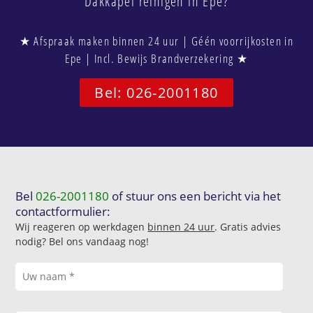
Dakkapel reinigen in Epe?
★ Afspraak maken binnen 24 uur | Géén voorrijkosten in
Epe | Incl. Bewijs Brandverzekering ★
Bel: 026-2001180
Bel
026-2001180
of stuur ons een bericht via het
contactformulier:
Wij reageren op werkdagen
binnen 24 uur
. Gratis advies
nodig? Bel ons vandaag nog!