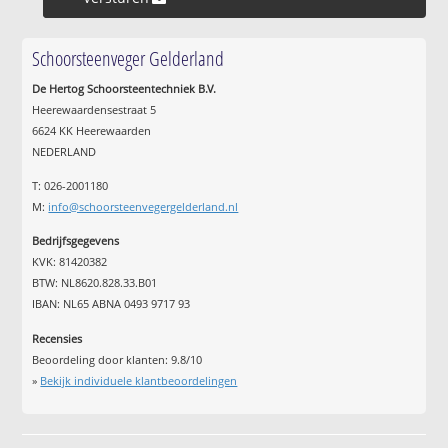
Schoorsteenveger Gelderland
De Hertog Schoorsteentechniek B.V.
Heerewaardensestraat 5
6624 KK Heerewaarden
NEDERLAND
T: 026-2001180
M:
info@schoorsteenvegergelderland.nl
Bedrijfsgegevens
KVK: 81420382
BTW: NL8620.828.33.B01
IBAN: NL65 ABNA 0493 9717 93
Recensies
Beoordeling door klanten:
9.8
/
10
»
Bekijk individuele klantbeoordelingen