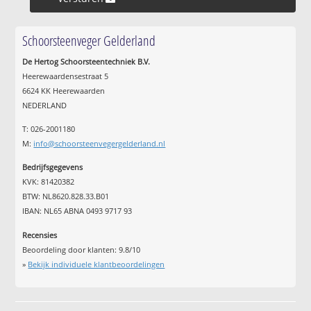
Schoorsteenveger Gelderland
De Hertog Schoorsteentechniek B.V.
Heerewaardensestraat 5
6624 KK Heerewaarden
NEDERLAND
T: 026-2001180
M:
info@schoorsteenvegergelderland.nl
Bedrijfsgegevens
KVK: 81420382
BTW: NL8620.828.33.B01
IBAN: NL65 ABNA 0493 9717 93
Recensies
Beoordeling door klanten:
9.8
/
10
»
Bekijk individuele klantbeoordelingen