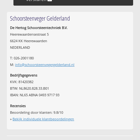
Schoorsteenveger Gelderland
De Hertog Schoorsteentechniek B.V.
Heerewaardensestraat 5
6624 KK Heerewaarden
NEDERLAND
T: 026-2001180
M:
info@schoorsteenvegergelderland.nl
Bedrijfsgegevens
KVK: 81420382
BTW: NL8620.828.33.B01
IBAN: NL65 ABNA 0493 9717 93
Recensies
Beoordeling door klanten:
9.8
/
10
»
Bekijk individuele klantbeoordelingen