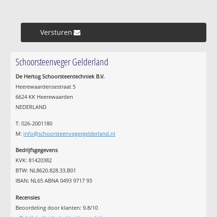
Versturen »
Schoorsteenveger Gelderland
De Hertog Schoorsteentechniek B.V.
Heerewaardensestraat 5
6624 KK Heerewaarden
NEDERLAND
T: 026-2001180
M:
info@schoorsteenvegergelderland.nl
Bedrijfsgegevens
KVK: 81420382
BTW: NL8620.828.33.B01
IBAN: NL65 ABNA 0493 9717 93
Recensies
Beoordeling door klanten:
9.8
/
10