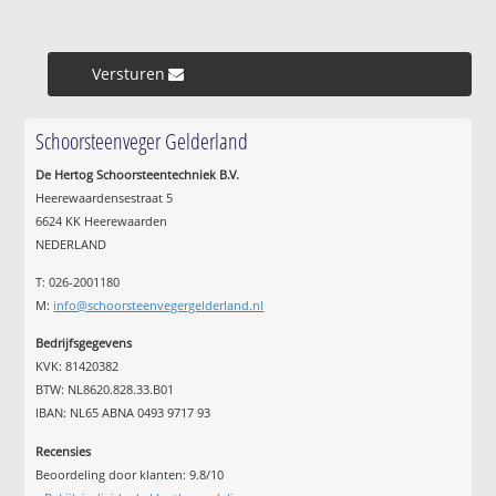
Versturen »
Schoorsteenveger Gelderland
De Hertog Schoorsteentechniek B.V.
Heerewaardensestraat 5
6624 KK Heerewaarden
NEDERLAND
T: 026-2001180
M:
info@schoorsteenvegergelderland.nl
Bedrijfsgegevens
KVK: 81420382
BTW: NL8620.828.33.B01
IBAN: NL65 ABNA 0493 9717 93
Recensies
Beoordeling door klanten:
9.8
/
10