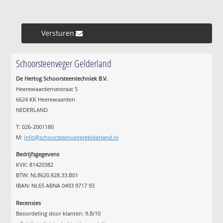
Versturen »
Schoorsteenveger Gelderland
De Hertog Schoorsteentechniek B.V.
Heerewaardensestraat 5
6624 KK Heerewaarden
NEDERLAND
T: 026-2001180
M:
info@schoorsteenvegergelderland.nl
Bedrijfsgegevens
KVK: 81420382
BTW: NL8620.828.33.B01
IBAN: NL65 ABNA 0493 9717 93
Recensies
Beoordeling door klanten:
9.8
/
10