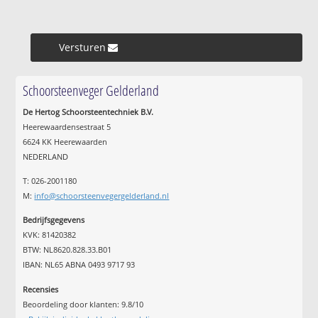
Versturen »
Schoorsteenveger Gelderland
De Hertog Schoorsteentechniek B.V.
Heerewaardensestraat 5
6624 KK Heerewaarden
NEDERLAND
T: 026-2001180
M:
info@schoorsteenvegergelderland.nl
Bedrijfsgegevens
KVK: 81420382
BTW: NL8620.828.33.B01
IBAN: NL65 ABNA 0493 9717 93
Recensies
Beoordeling door klanten:
9.8
/
10