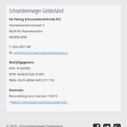
Schoorsteenveger Gelderland
De Hertog Schoorsteentechniek B.V.
Heerewaardensestraat 5
6624 KK Heerewaarden
NEDERLAND
T: 026-2001180
M:
info@schoorsteenvegergelderland.nl
Bedrijfsgegevens
KVK: 81420382
BTW: NL8620.828.33.B01
IBAN: NL65 ABNA 0493 9717 93
Recensies
Beoordeling door klanten:
9.8
/
10
»
Bekijk individuele klantbeoordelingen
© 2023 - Schoorsteenveger Gelderland