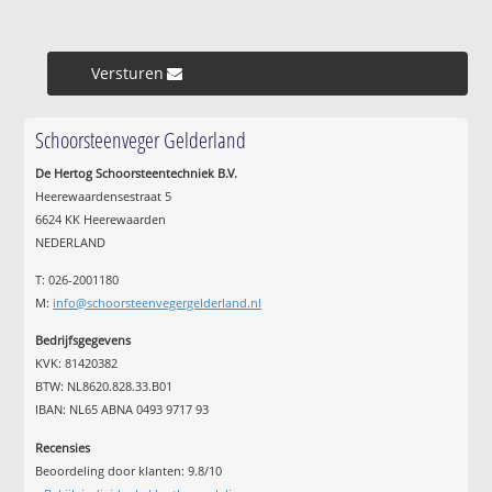
Versturen »
Schoorsteenveger Gelderland
De Hertog Schoorsteentechniek B.V.
Heerewaardensestraat 5
6624 KK Heerewaarden
NEDERLAND
T: 026-2001180
M:
info@schoorsteenvegergelderland.nl
Bedrijfsgegevens
KVK: 81420382
BTW: NL8620.828.33.B01
IBAN: NL65 ABNA 0493 9717 93
Recensies
Beoordeling door klanten:
9.8
/
10