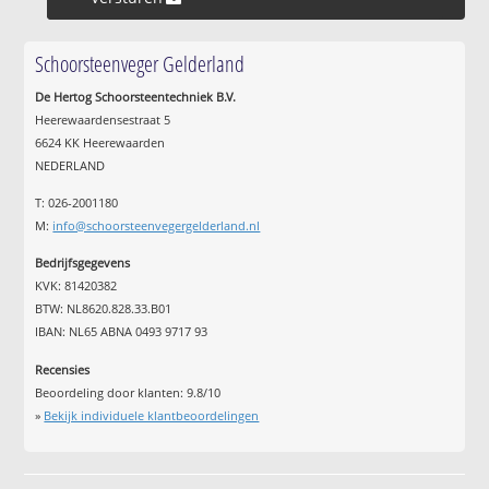
Schoorsteenveger Gelderland
De Hertog Schoorsteentechniek B.V.
Heerewaardensestraat 5
6624 KK Heerewaarden
NEDERLAND
T: 026-2001180
M:
info@schoorsteenvegergelderland.nl
Bedrijfsgegevens
KVK: 81420382
BTW: NL8620.828.33.B01
IBAN: NL65 ABNA 0493 9717 93
Recensies
Beoordeling door klanten:
9.8
/
10
»
Bekijk individuele klantbeoordelingen