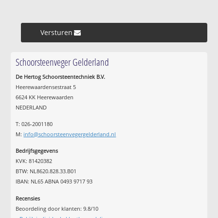
Versturen »
Schoorsteenveger Gelderland
De Hertog Schoorsteentechniek B.V.
Heerewaardensestraat 5
6624 KK Heerewaarden
NEDERLAND
T: 026-2001180
M:
info@schoorsteenvegergelderland.nl
Bedrijfsgegevens
KVK: 81420382
BTW: NL8620.828.33.B01
IBAN: NL65 ABNA 0493 9717 93
Recensies
Beoordeling door klanten:
9.8
/
10