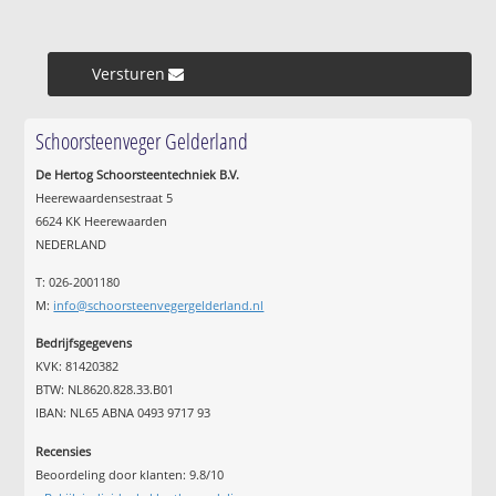
Versturen »
Schoorsteenveger Gelderland
De Hertog Schoorsteentechniek B.V.
Heerewaardensestraat 5
6624 KK Heerewaarden
NEDERLAND
T: 026-2001180
M:
info@schoorsteenvegergelderland.nl
Bedrijfsgegevens
KVK: 81420382
BTW: NL8620.828.33.B01
IBAN: NL65 ABNA 0493 9717 93
Recensies
Beoordeling door klanten:
9.8
/
10