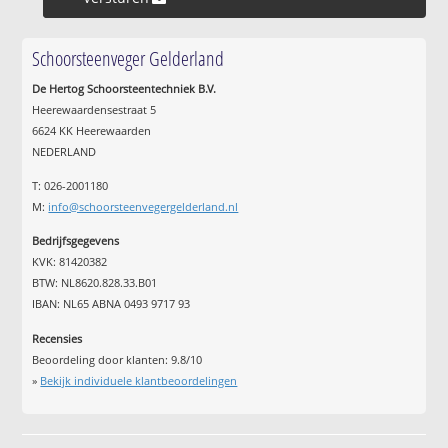
Schoorsteenveger Gelderland
De Hertog Schoorsteentechniek B.V.
Heerewaardensestraat 5
6624 KK Heerewaarden
NEDERLAND
T: 026-2001180
M:
info@schoorsteenvegergelderland.nl
Bedrijfsgegevens
KVK: 81420382
BTW: NL8620.828.33.B01
IBAN: NL65 ABNA 0493 9717 93
Recensies
Beoordeling door klanten:
9.8
/
10
»
Bekijk individuele klantbeoordelingen