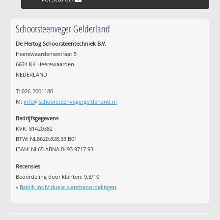
Schoorsteenveger Gelderland
De Hertog Schoorsteentechniek B.V.
Heerewaardensestraat 5
6624 KK Heerewaarden
NEDERLAND
T: 026-2001180
M:
info@schoorsteenvegergelderland.nl
Bedrijfsgegevens
KVK: 81420382
BTW: NL8620.828.33.B01
IBAN: NL65 ABNA 0493 9717 93
Recensies
Beoordeling door klanten:
9.8
/
10
»
Bekijk individuele klantbeoordelingen