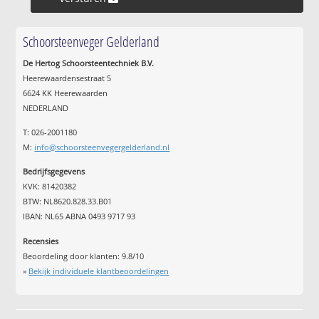
Schoorsteenveger Gelderland
De Hertog Schoorsteentechniek B.V.
Heerewaardensestraat 5
6624 KK Heerewaarden
NEDERLAND
T: 026-2001180
M:
info@schoorsteenvegergelderland.nl
Bedrijfsgegevens
KVK: 81420382
BTW: NL8620.828.33.B01
IBAN: NL65 ABNA 0493 9717 93
Recensies
Beoordeling door klanten:
9.8
/
10
»
Bekijk individuele klantbeoordelingen