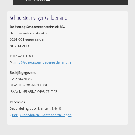
Schoorsteenveger Gelderland
De Hertog Schoorsteentechniek B.V.
Heerewaardensestraat 5
6624 KK Heerewaarden
NEDERLAND
T: 026-2001180
M:
info@schoorsteenvegergelderland.nl
Bedrijfsgegevens
KVK: 81420382
BTW: NL8620.828.33.B01
IBAN: NL65 ABNA 0493 9717 93
Recensies
Beoordeling door klanten:
9.8
/
10
»
Bekijk individuele klantbeoordelingen