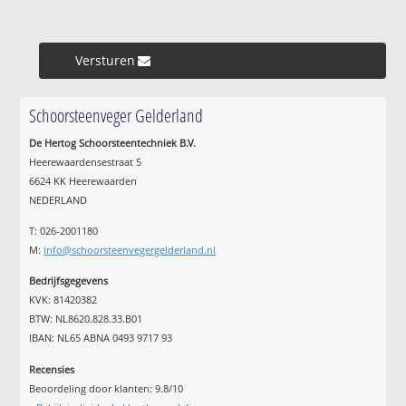
Versturen »
Schoorsteenveger Gelderland
De Hertog Schoorsteentechniek B.V.
Heerewaardensestraat 5
6624 KK Heerewaarden
NEDERLAND
T: 026-2001180
M:
info@schoorsteenvegergelderland.nl
Bedrijfsgegevens
KVK: 81420382
BTW: NL8620.828.33.B01
IBAN: NL65 ABNA 0493 9717 93
Recensies
Beoordeling door klanten:
9.8
/
10