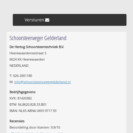
Versturen »
Schoorsteenveger Gelderland
De Hertog Schoorsteentechniek B.V.
Heerewaardensestraat 5
6624 KK Heerewaarden
NEDERLAND
T: 026-2001180
M:
info@schoorsteenvegergelderland.nl
Bedrijfsgegevens
KVK: 81420382
BTW: NL8620.828.33.B01
IBAN: NL65 ABNA 0493 9717 93
Recensies
Beoordeling door klanten:
9.8
/
10