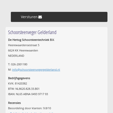
Versturen »
Schoorsteenveger Gelderland
De Hertog Schoorsteentechniek B.V.
Heerewaardensestraat 5
6624 KK Heerewaarden
NEDERLAND
T: 026-2001180
M:
info@schoorsteenvegergelderland.nl
Bedrijfsgegevens
KVK: 81420382
BTW: NL8620.828.33.B01
IBAN: NL65 ABNA 0493 9717 93
Recensies
Beoordeling door klanten:
9.8
/
10