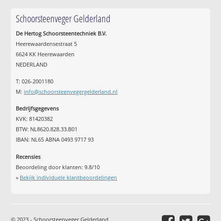
Schoorsteenveger Gelderland
De Hertog Schoorsteentechniek B.V.
Heerewaardensestraat 5
6624 KK Heerewaarden
NEDERLAND
T: 026-2001180
M:
info@schoorsteenvegergelderland.nl
Bedrijfsgegevens
KVK: 81420382
BTW: NL8620.828.33.B01
IBAN: NL65 ABNA 0493 9717 93
Recensies
Beoordeling door klanten:
9.8
/
10
»
Bekijk individuele klantbeoordelingen
© 2023 - Schoorsteenveger Gelderland