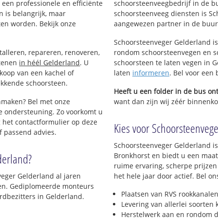
een professionele en efficiënte
schoorsteenveegbedrijf in de b
 is belangrijk, maar
schoorsteenveeg diensten is Sc
ten worden. Bekijk onze
aangewezen partner in de buur
Schoorsteenveger Gelderland is
talleren, repareren, renoveren,
rondom schoorsteenvegen en sc
stenen
in héél Gelderland
. U
schoorsteen te laten vegen in G
nkoop van een kachel of
laten
informeren
. Bel voor een
ekkende schoorsteen.
Heeft u een folder in de bus o
onmaken? Bel met onze
want dan zijn wij zéér binnenkor
e ondersteuning. Zo voorkomt u
 het contactformulier op deze
Kies voor Schoorsteenveger
f passend advies.
Schoorsteenveger Gelderland is
derland?
Bronkhorst en biedt u een maat
ruime ervaring, scherpe prijzen
eger Gelderland al jaren
het hele jaar door actief. Bel 
jven. Gediplomeerde monteurs
Plaatsen van RVS rookkanalen
dbezitters in Gelderland.
Levering van allerlei soorten
Herstelwerk aan en rondom d