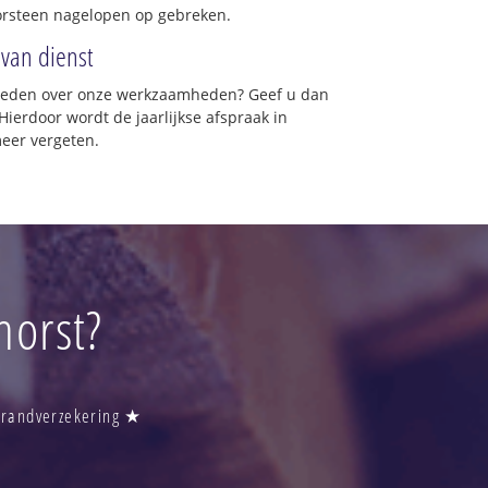
orsteen nagelopen op gebreken.
 van dienst
vreden over onze werkzaamheden? Geef u dan
Hierdoor wordt de jaarlijkse afspraak in
meer vergeten.
horst?
 Brandverzekering ★