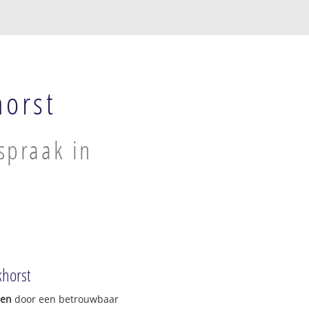
orst
spraak in
khorst
gen
door een betrouwbaar