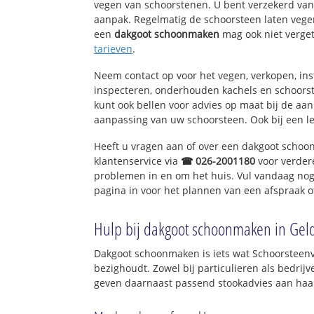
vegen van schoorstenen. U bent verzekerd van 
aanpak. Regelmatig de schoorsteen laten vegen
een
dakgoot schoonmaken
mag ook niet verge
tarieven
.
Neem contact op voor het vegen, verkopen, ins
inspecteren, onderhouden kachels en schoor
kunt ook bellen voor advies op maat bij de aa
aanpassing van uw schoorsteen. Ook bij een l
Heeft u vragen aan of over een dakgoot scho
klantenservice via
☎ 026-2001180
voor verder
problemen in en om het huis. Vul vandaag nog
pagina in voor het plannen van een afspraak o
Hulp bij dakgoot schoonmaken in Gel
Dakgoot schoonmaken is iets wat Schoorsteenv
bezighoudt. Zowel bij particulieren als bedri
geven daarnaast passend stookadvies aan haar