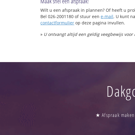
Maak snel een afspraak!
Wilt u een afspraak in plannen? Of heeft u p
Bel 026-2001180 of stuur een
e-mail
. U kunt na
contactformulier
op deze pagina invullen.
»
U ontvangt altijd een geldig veegbewijs voor
Dakgo
★ Afspraak maken b