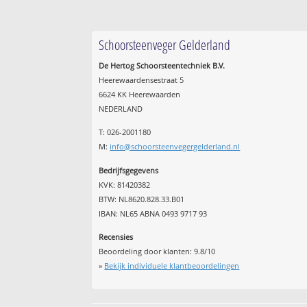
Schoorsteenveger Gelderland
De Hertog Schoorsteentechniek B.V.
Heerewaardensestraat 5
6624 KK Heerewaarden
NEDERLAND
T: 026-2001180
M:
info@schoorsteenvegergelderland.nl
Bedrijfsgegevens
KVK: 81420382
BTW: NL8620.828.33.B01
IBAN: NL65 ABNA 0493 9717 93
Recensies
Beoordeling door klanten:
9.8
/
10
»
Bekijk individuele klantbeoordelingen