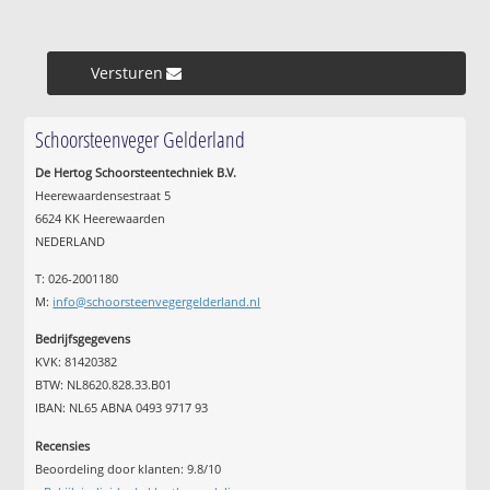
Versturen »
Schoorsteenveger Gelderland
De Hertog Schoorsteentechniek B.V.
Heerewaardensestraat 5
6624 KK Heerewaarden
NEDERLAND
T: 026-2001180
M:
info@schoorsteenvegergelderland.nl
Bedrijfsgegevens
KVK: 81420382
BTW: NL8620.828.33.B01
IBAN: NL65 ABNA 0493 9717 93
Recensies
Beoordeling door klanten:
9.8
/
10