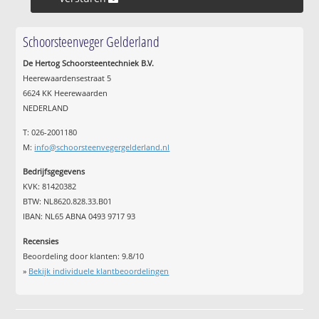
Schoorsteenveger Gelderland
De Hertog Schoorsteentechniek B.V.
Heerewaardensestraat 5
6624 KK Heerewaarden
NEDERLAND
T: 026-2001180
M:
info@schoorsteenvegergelderland.nl
Bedrijfsgegevens
KVK: 81420382
BTW: NL8620.828.33.B01
IBAN: NL65 ABNA 0493 9717 93
Recensies
Beoordeling door klanten:
9.8
/
10
»
Bekijk individuele klantbeoordelingen