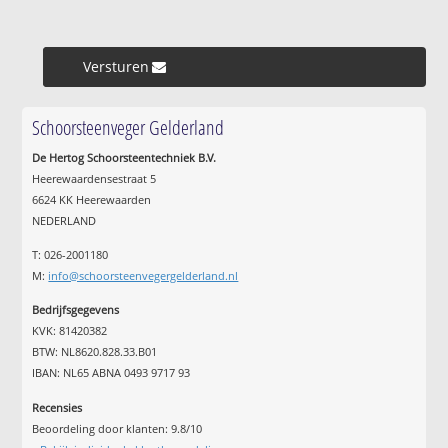
Versturen »
Schoorsteenveger Gelderland
De Hertog Schoorsteentechniek B.V.
Heerewaardensestraat 5
6624 KK Heerewaarden
NEDERLAND
T: 026-2001180
M:
info@schoorsteenvegergelderland.nl
Bedrijfsgegevens
KVK: 81420382
BTW: NL8620.828.33.B01
IBAN: NL65 ABNA 0493 9717 93
Recensies
Beoordeling door klanten:
9.8
/
10