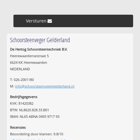
Versturen »
Schoorsteenveger Gelderland
De Hertog Schoorsteentechniek B.V.
Heerewaardensestraat 5
6624 KK Heerewaarden
NEDERLAND
T: 026-2001180
M:
info@schoorsteenvegergelderland.nl
Bedrijfsgegevens
KVK: 81420382
BTW: NL8620.828.33.B01
IBAN: NL65 ABNA 0493 9717 93
Recensies
Beoordeling door klanten:
9.8
/
10