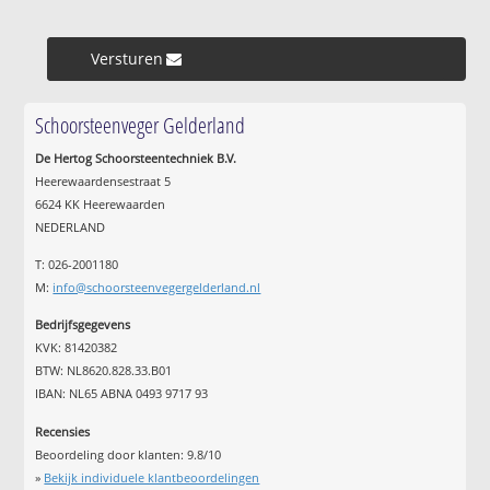
Versturen »
Schoorsteenveger Gelderland
De Hertog Schoorsteentechniek B.V.
Heerewaardensestraat 5
6624 KK Heerewaarden
NEDERLAND
T: 026-2001180
M:
info@schoorsteenvegergelderland.nl
Bedrijfsgegevens
KVK: 81420382
BTW: NL8620.828.33.B01
IBAN: NL65 ABNA 0493 9717 93
Recensies
Beoordeling door klanten:
9.8
/
10
»
Bekijk individuele klantbeoordelingen