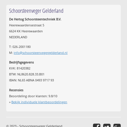
Schoorsteenveger Gelderland
De Hertog Schoorsteentechniek B.V.
Heerewaardensestraat 5
6624 KK Heerewaarden
NEDERLAND
T: 026-2001180
M:
info@schoorsteenvegergelderland.nl
Bedrijfsgegevens
KVK: 81420382
BTW: NL8620.828.33.B01
IBAN: NL65 ABNA 0493 9717 93
Recensies
Beoordeling door klanten:
9.8
/
10
»
Bekijk individuele klantbeoordelingen
© 2023 - Schoorsteenveger Gelderland