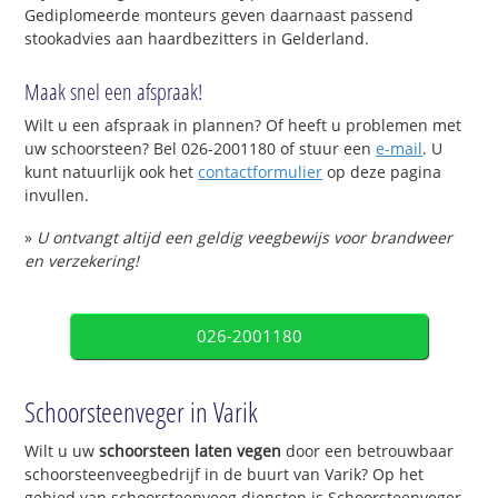
Gediplomeerde monteurs geven daarnaast passend
stookadvies aan haardbezitters in Gelderland.
Maak snel een afspraak!
Wilt u een afspraak in plannen? Of heeft u problemen met
uw schoorsteen? Bel 026-2001180 of stuur een
e-mail
. U
kunt natuurlijk ook het
contactformulier
op deze pagina
invullen.
»
U ontvangt altijd een geldig veegbewijs voor brandweer
en verzekering!
026-2001180
Schoorsteenveger in Varik
Wilt u uw
schoorsteen laten vegen
door een betrouwbaar
schoorsteenveegbedrijf in de buurt van Varik? Op het
gebied van schoorsteenveeg diensten is Schoorsteenveger