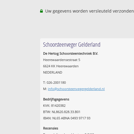
Uw gegevens worden versleuteld verzonden
Schoorsteenveger Gelderland
De Hertog Schoorsteentechniek B.V.
Heerewaardensestraat 5
6624 KK Heerewaarden
NEDERLAND
T: 026-2001180
M:
info@schoorsteenvegergelderland.nl
Bedrijfsgegevens
KVK: 81420382
BTW: NL8620.828.33.B01
IBAN: NL65 ABNA 0493 9717 93
Recensies