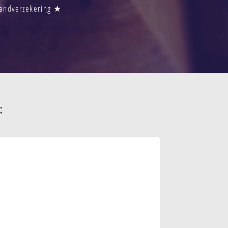
Brandverzekering ★
: