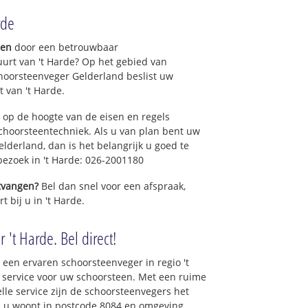
rde
gen
door een betrouwbaar
uurt van 't Harde? Op het gebied van
hoorsteenveger Gelderland beslist uw
 van 't Harde.
 op de hoogte van de eisen en regels
hoorsteentechniek. Als u van plan bent uw
elderland, dan is het belangrijk u goed te
 bezoek in 't Harde: 026-2001180
ntvangen?
Bel dan snel voor een afspraak,
 bij u in 't Harde.
 't Harde. Bel direct!
een ervaren schoorsteenveger in regio 't
 service voor uw schoorsteen. Met een ruime
elle service zijn de schoorsteenvegers het
als u woont in postcode 8084 en omgeving.