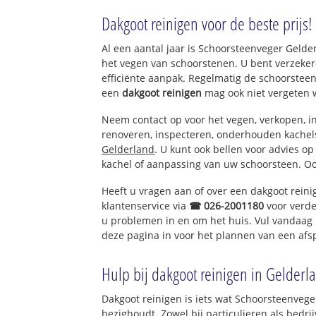
t Harde-Centrum
Dakgoot reinigen voor de beste prijs!
t Harde-West
t Harde-Oost
Al een aantal jaar is Schoorsteenveger Geld
het vegen van schoorstenen. U bent verzeker
efficiënte aanpak. Regelmatig de schoorsteen
een
dakgoot reinigen
mag ook niet vergeten 
Neem contact op voor het vegen, verkopen, in
renoveren, inspecteren, onderhouden kache
Gelderland
. U kunt ook bellen voor advies o
kachel of aanpassing van uw schoorsteen. Oo
Heeft u vragen aan of over een dakgoot rein
klantenservice via
☎ 026-2001180
voor verde
u problemen in en om het huis. Vul vandaag 
deze pagina in voor het plannen van een afs
Hulp bij dakgoot reinigen in Gelderl
Dakgoot reinigen is iets wat Schoorsteenvege
bezighoudt. Zowel bij particulieren als bed