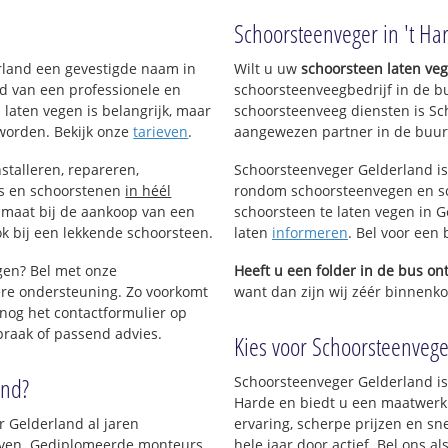
Schoorsteenveger in 't Ha
erland een gevestigde naam in
Wilt u uw
schoorsteen laten ve
d van een professionele en
schoorsteenveegbedrijf in de b
 laten vegen is belangrijk, maar
schoorsteenveeg diensten is Sc
worden. Bekijk onze
tarieven
.
aangewezen partner in de buurt
stalleren, repareren,
Schoorsteenveger Gelderland is
ls en schoorstenen
in héél
rondom schoorsteenvegen en sc
p maat bij de aankoop van een
schoorsteen te laten vegen in G
k bij een lekkende schoorsteen.
laten
informeren
. Bel voor een
igen? Bel met onze
Heeft u een folder in de bus o
re ondersteuning. Zo voorkomt
want dan zijn wij zéér binnenkort
nog het contactformulier op
praak of passend advies.
Kies voor Schoorsteenveger
and?
Schoorsteenveger Gelderland is 
Harde en biedt u een maatwerk
r Gelderland al jaren
ervaring, scherpe prijzen en sn
rijven. Gediplomeerde monteurs
hele jaar door actief. Bel ons 