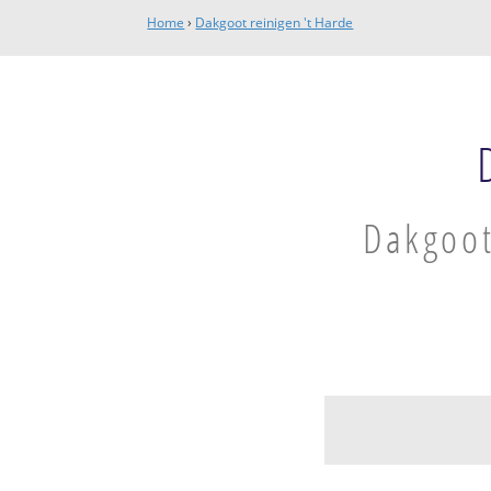
Home
›
Dakgoot reinigen 't Harde
Dakgoot
Elburg