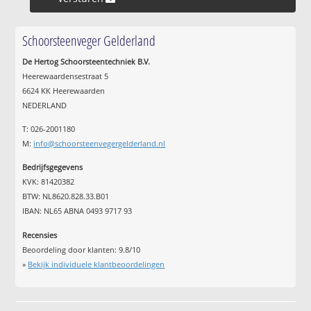
Schoorsteenveger Gelderland
De Hertog Schoorsteentechniek B.V.
Heerewaardensestraat 5
6624 KK Heerewaarden
NEDERLAND
T: 026-2001180
M:
info@schoorsteenvegergelderland.nl
Bedrijfsgegevens
KVK: 81420382
BTW: NL8620.828.33.B01
IBAN: NL65 ABNA 0493 9717 93
Recensies
Beoordeling door klanten:
9.8
/
10
»
Bekijk individuele klantbeoordelingen