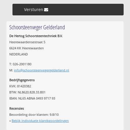
Versturen »
Schoorsteenveger Gelderland
De Hertog Schoorsteentechniek B.V.
Heerewaardensestraat 5
6624 KK Heerewaarden
NEDERLAND
T: 026-2001180
M:
info@schoorsteenvegergelderland.nl
Bedrijfsgegevens
KVK: 81420382
BTW: NL8620.828.33.B01
IBAN: NL65 ABNA 0493 9717 93
Recensies
Beoordeling door klanten:
9.8
/
10
»
Bekijk individuele klantbeoordelingen