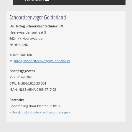
Schoorsteenveger Gelderland
De Hertog Schoorsteentechniek B.V.
Heerewaardensestraat 5
6624 KK Heerewaarden
NEDERLAND
T: 026-2001180
M:
info@schoorsteenvegergelderland.nl
Bedrijfsgegevens
KVK: 81420382
BTW: NL8620.828.33.B01
IBAN: NL65 ABNA 0493 9717 93
Recensies
Beoordeling door klanten:
9.8
/
10
»
Bekijk individuele klantbeoordelingen