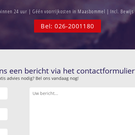
innen 24 uur | Géén voorrijkosten in Maasbommel | Incl. Bewijs
Bel: 026-2001180
ns een bericht via het contactformulier
atis advies nodig? Bel ons vandaag nog!