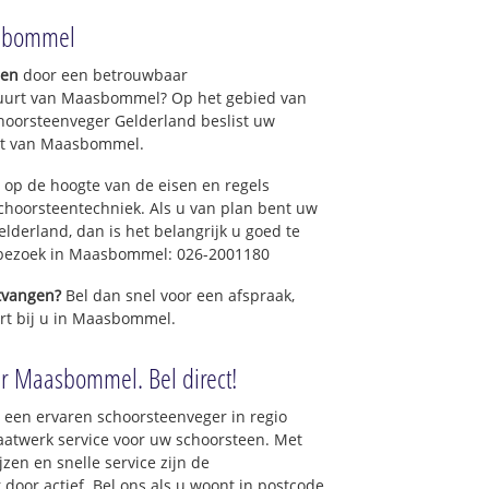
asbommel
gen
door een betrouwbaar
buurt van Maasbommel? Op het gebied van
hoorsteenveger Gelderland beslist uw
rt van Maasbommel.
 op de hoogte van de eisen en regels
hoorsteentechniek. Als u van plan bent uw
elderland, dan is het belangrijk u goed te
n bezoek in Maasbommel: 026-2001180
ntvangen?
Bel dan snel voor een afspraak,
ort bij u in Maasbommel.
er Maasbommel. Bel direct!
 een ervaren schoorsteenveger in regio
twerk service voor uw schoorsteen. Met
zen en snelle service zijn de
 door actief. Bel ons als u woont in postcode