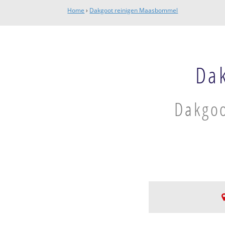
Home
›
Dakgoot reinigen Maasbommel
Da
Dakgoo
Maasbommel