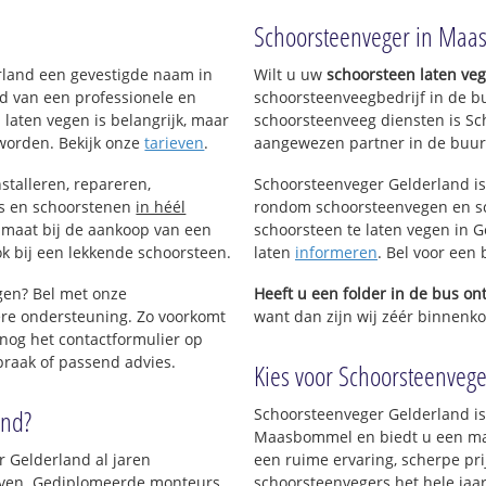
el
Schoorsteenveger in Ma
erland een gevestigde naam in
Wilt u uw
schoorsteen laten ve
d van een professionele en
schoorsteenveegbedrijf in de 
 laten vegen is belangrijk, maar
schoorsteenveeg diensten is Sc
worden. Bekijk onze
tarieven
.
aangewezen partner in de buu
stalleren, repareren,
Schoorsteenveger Gelderland is
ls en schoorstenen
in héél
rondom schoorsteenvegen en sc
p maat bij de aankoop van een
schoorsteen te laten vegen in G
k bij een lekkende schoorsteen.
laten
informeren
. Bel voor ee
igen? Bel met onze
Heeft u een folder in de bus o
re ondersteuning. Zo voorkomt
want dan zijn wij zéér binnenk
nog het contactformulier op
praak of passend advies.
Kies voor Schoorsteenveg
and?
Schoorsteenveger Gelderland is
Maasbommel en biedt u een maa
r Gelderland al jaren
een ruime ervaring, scherpe prij
rijven. Gediplomeerde monteurs
schoorsteenvegers het hele jaar