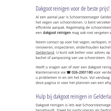
Kern Maasbomm
Dakgoot reinigen voor de beste prijs!
Al een aantal jaar is Schoorsteenveger Geld
het vegen van schoorstenen. U bent verzeker
efficiënte aanpak. Regelmatig de schoorsteen
een
dakgoot reinigen
mag ook niet vergeten 
Neem contact op voor het vegen, verkopen, in
renoveren, inspecteren, onderhouden kache
Gelderland
. U kunt ook bellen voor advies o
kachel of aanpassing van uw schoorsteen. Oo
Heeft u vragen aan of over een dakgoot rein
klantenservice via
☎ 026-2001180
voor verde
u problemen in en om het huis. Vul vandaag 
deze pagina in voor het plannen van een afs
Hulp bij dakgoot reinigen in Gelderl
Dakgoot reinigen is iets wat Schoorsteenvege
bezighoudt. Zowel bij particulieren als bed