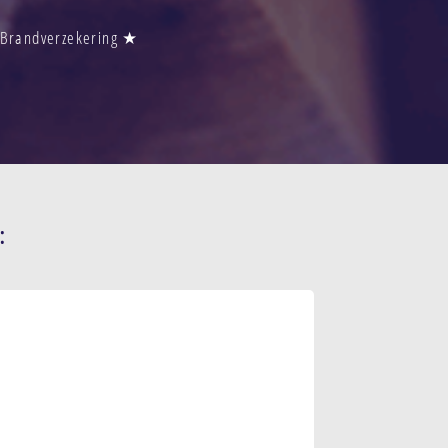
 Brandverzekering ★
: