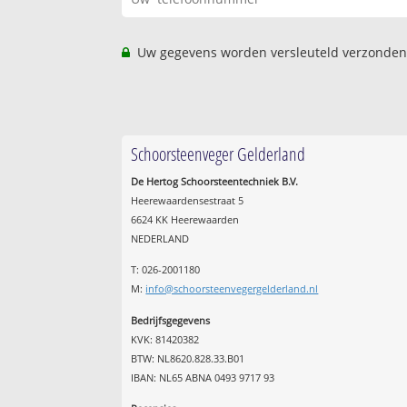
Uw gegevens worden versleuteld verzonden
Schoorsteenveger Gelderland
De Hertog Schoorsteentechniek B.V.
Heerewaardensestraat 5
6624 KK Heerewaarden
NEDERLAND
T: 026-2001180
M:
info@schoorsteenvegergelderland.nl
Bedrijfsgegevens
KVK: 81420382
BTW: NL8620.828.33.B01
IBAN: NL65 ABNA 0493 9717 93