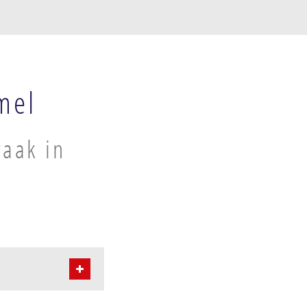
mel
raak in