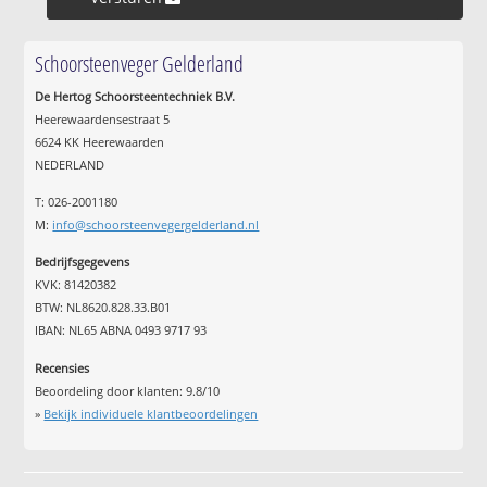
Schoorsteenveger Gelderland
De Hertog Schoorsteentechniek B.V.
Heerewaardensestraat 5
6624 KK Heerewaarden
NEDERLAND
T: 026-2001180
M:
info@schoorsteenvegergelderland.nl
Bedrijfsgegevens
KVK: 81420382
BTW: NL8620.828.33.B01
IBAN: NL65 ABNA 0493 9717 93
Recensies
Beoordeling door klanten:
9.8
/
10
»
Bekijk individuele klantbeoordelingen