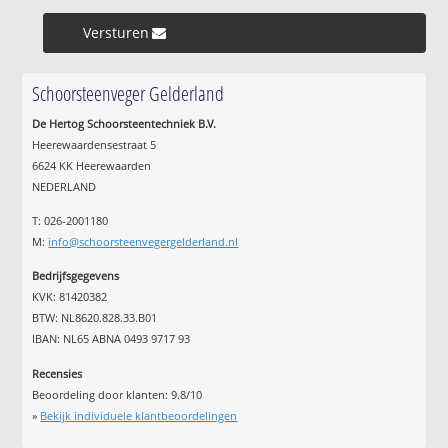
Versturen »
Schoorsteenveger Gelderland
De Hertog Schoorsteentechniek B.V.
Heerewaardensestraat 5
6624 KK Heerewaarden
NEDERLAND
T: 026-2001180
M:
info@schoorsteenvegergelderland.nl
Bedrijfsgegevens
KVK: 81420382
BTW: NL8620.828.33.B01
IBAN: NL65 ABNA 0493 9717 93
Recensies
Beoordeling door klanten:
9.8
/
10
»
Bekijk individuele klantbeoordelingen